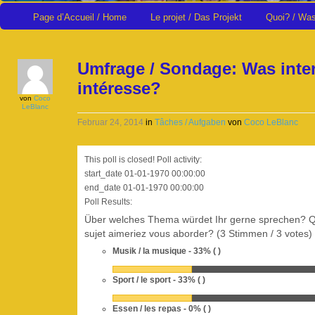
Page d’Accueil / Home
Le projet / Das Projekt
Quoi? / Wa
Umfrage / Sondage: Was inter
intéresse?
von
Coco
LeBlanc
Februar 24, 2014
in
Tâches / Aufgaben
von
Coco LeBlanc
This poll is closed! Poll activity:
start_date 01-01-1970 00:00:00
end_date 01-01-1970 00:00:00
Poll Results:
Über welches Thema würdet Ihr gerne sprechen? 
sujet aimeriez vous aborder? (3 Stimmen / 3 votes)
Musik / la musique
- 33% ( )
Sport / le sport
- 33% ( )
Essen / les repas
- 0% ( )