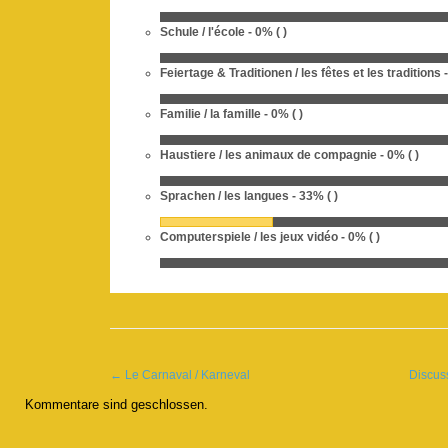
Schule / l'école
- 0% ( )
Feiertage & Traditionen / les fêtes et les traditions
Familie / la famille
- 0% ( )
Haustiere / les animaux de compagnie
- 0% ( )
Sprachen / les langues
- 33% ( )
Computerspiele / les jeux vidéo
- 0% ( )
←
Le Carnaval / Karneval
Discuss
Kommentare sind geschlossen.